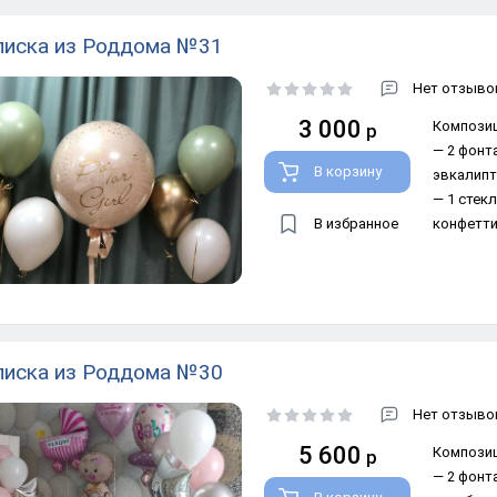
иска из Роддома №31
Нет отзывов
3 000
Композиц
р
— 2 фонта
В корзину
эвкалипт,
— 1 стек
В избранное
конфетти)
иска из Роддома №30
Нет отзывов
5 600
Композиц
р
— 2 фонт