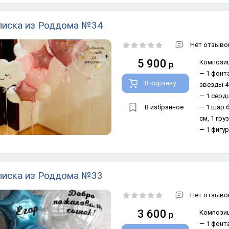
иска из Роддома №34
Нет отзывов
5 900
Композиц
р
— 1 фонта
В корзину
звезды 45
— 1 сердц
В избранное
— 1 шар 
см, 1 гру
— 1 фигур
иска из Роддома №33
Нет отзывов
3 600
Композиц
р
— 1 фонт