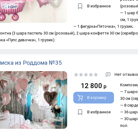
В избранное
(розовый)
— 1 шар 
см, 1 гру
— 1 фигурка«Пяточка», 1 грузик;
онтна (3 шара пастель 30 см (розовый), 2 шара конфетти 30 см (серебро)
ка «Пупс девочка», 1 грузик).
иска из Роддома №35
Нет отзывов
12 800
Композиц
р
— 7 шаро
В корзину
30 см (се
— 8 серде
В избранное
— 36 шар
— 30 шар
пол.