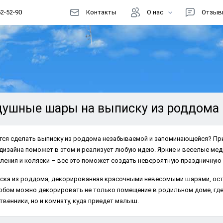
52-52-90
Контакты
О нас
Отзыв
Цены
Доставка
Как заказать?
Информация
душные шары на выписку из роддома
Магазин шаров
Акции
тся сделать выписку из роддома незабываемой и запоминающейся? Прив
жет в этом и реализует любую идею. Яркие и веселые медвежата, забав
Реквизиты
ски – все это поможет создать невероятную праздничную атмосферу.
Способы оплаты
ска из роддома, декорированная красочными невесомыми шарами, остав
Правовая информация
обом можно декорировать не только помещение в родильном доме, где 
твенники, но и комнату, куда приедет малыш.
Документы