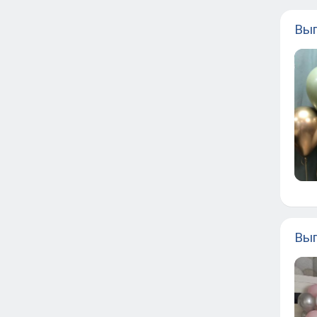
Вып
Вып