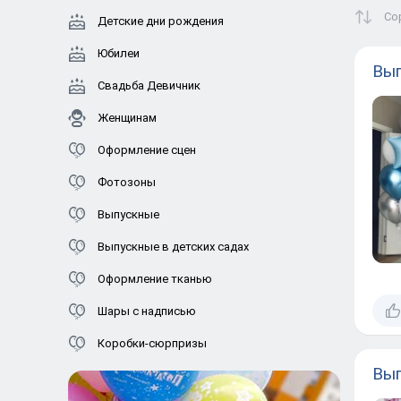
Со
Детские дни рождения
Юбилеи
Вып
Свадьба Девичник
Женщинам
Оформление сцен
Фотозоны
Выпускные
Выпускные в детских садах
Оформление тканью
Шары с надписью
Коробки-сюрпризы
Вып