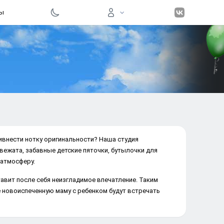
ы
Вход на 
Войти
нести нотку оригинальности? Наша студия аэродизайна
Забыли пар
ные детские пяточки, бутылочки для кормления и
Регистра
ит после себя неизгладимое впечатление. Таким
новоиспеченную маму с ребенком будут встречать