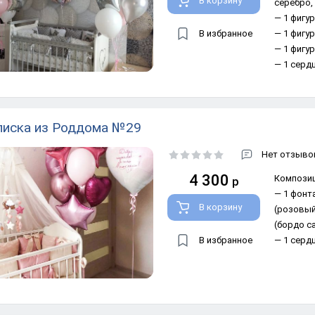
В корзину
серебро, 
— 1 фигу
В избранное
— 1 фигу
— 1 фигур
— 1 сердц
иска из Роддома №29
Нет отзывов
4 300
Композиц
р
— 1 фонт
В корзину
(розовый)
сатин), 1
В избранное
— 1 сердц