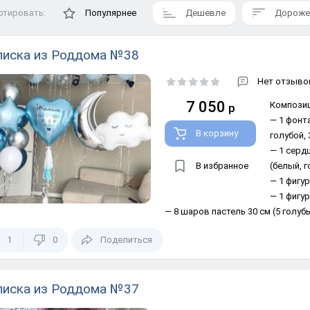
ртировать:
Популярнее
Дешевле
Дороже
иска из Роддома №38
Нет отзывов
7 050
Композиц
р
— 1 фонт
В корзину
голубой, 
— 1 сердц
В избранное
(белый, г
— 1 фигур
— 1 фигур
— 8 шаров пастель 30 см (5 голуб
1
0
Поделиться
иска из Роддома №37