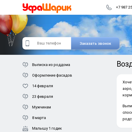
+7 987 2
Заказать звонок
Воз
Выписка из роддома
Оформление фасадов
Хоче
14 февраля
помо
коля
23 февраля
Выпи
Мужчинам
спос
8 марта
родс
Малышу 1 годик