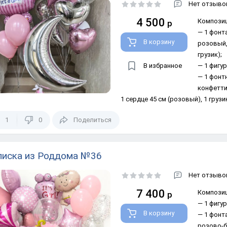
Нет отзывов
4 500
Композиц
р
— 1 фонт
В корзину
розовый, 
грузик);
В избранное
— 1 фигур
— 1 фонт
конфетти 
1 сердце 45 см (розовый), 1 грузик
1
0
Поделиться
иска из Роддома №36
Нет отзывов
7 400
Композиц
р
— 1 фигу
В корзину
— 1 фонта
белая кон