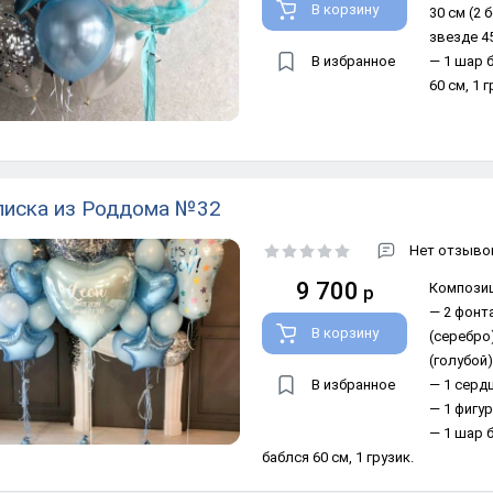
В корзину
30 см (2 
звезде 45
В избранное
— 1 шар 
60 см, 1 
иска из Роддома №32
Нет отзывов
9 700
Композиц
р
— 2 фонт
В корзину
(серебро)
(голубой)
В избранное
— 1 сердц
— 1 фигур
— 1 шар 
баблся 60 см, 1 грузик.