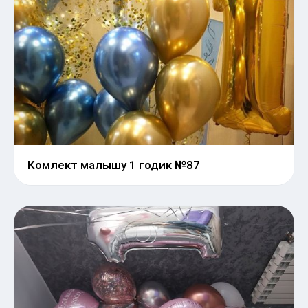
Комлект малышу 1 годик №87