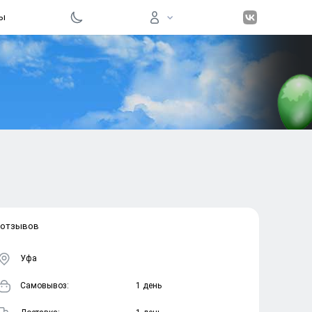
ы
Вход на 
Войти
Забыли пар
 отзывов
Регистра
Уфа
Cамовывоз:
1 день