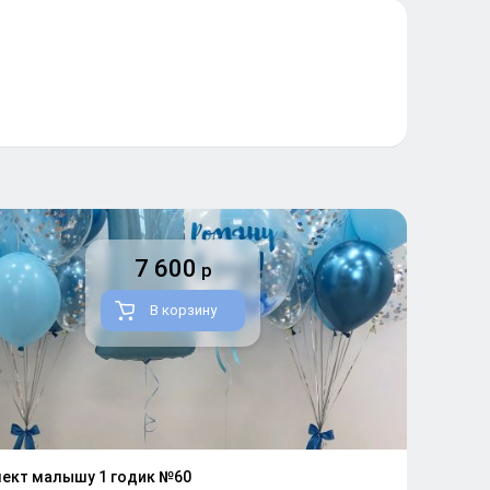
7 600
р
В корзину
ект малышу 1 годик №60