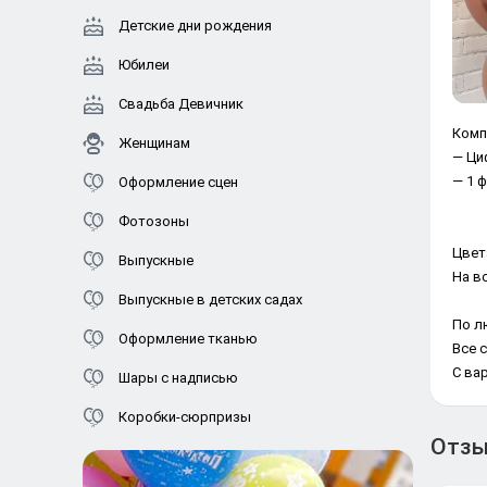
Детские дни рождения
Юбилеи
Свадьба Девичник
Комп
Женщинам
— Ци
— 1 
Оформление сцен
Фотозоны
Цвет
Выпускные
На в
Выпускные в детских садах
По л
Оформление тканью
Все 
С ва
Шары с надписью
Коробки-сюрпризы
Отз