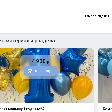
Отзывов ещё нет
ие материалы раздела
4 900
р
В корзину
лект малышу 1 годик №62
Комл