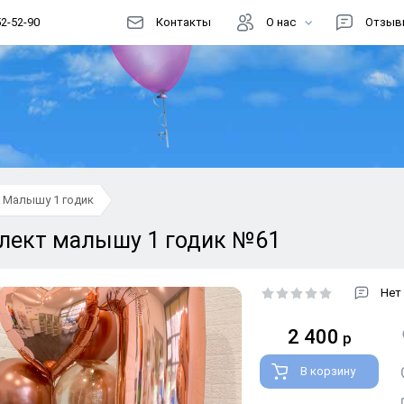
52-52-90
Контакты
О нас
Отзыв
Цены
Доставка
Как заказать?
Информация
Малышу 1 годик
Магазин шаров
лект малышу 1 годик №61
Акции
Реквизиты
Нет
Способы оплаты
2 400
р
Правовая информация
В корзину
Документы