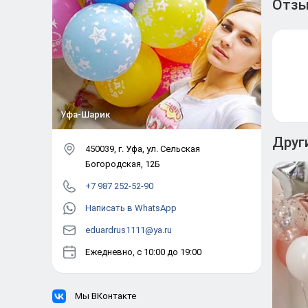
Отз
Уфа-Шарик
Друг
450039
, г.
Уфа
,
ул. Сельская
Богородская, 12Б
+7 987 252-52-90
Написать в WhatsApp
eduardrus1111@ya.ru
Ежедневно, с 10:00 до 19:00
Мы ВКонтакте