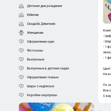
Детские дни рождения
Юбилеи
Свадьба Девичник
Комп
Женщинам
- Циф
- Шар
Оформление сцен
- 1 ф
Фотозоны
звезд
- 1 ф
Выпускные
Выпускные в детских садах
Цвет
На в
Оформление тканью
По л
Шары с надписью
Все 
Коробки-сюрпризы
С ва