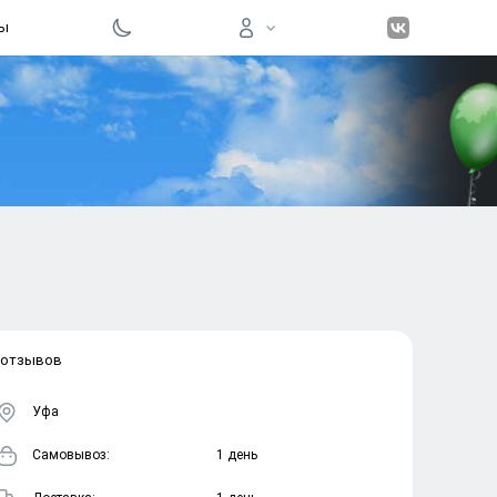
ы
Вход на 
Войти
Забыли пар
 отзывов
Регистра
Уфа
Cамовывоз:
1 день