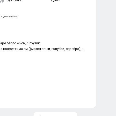
Доставка:
1 день
та доставки.
ре баблс 45 см, 1 грузик;
ра конфетти 30 см (фиолетовый, голубой, серебро), 1