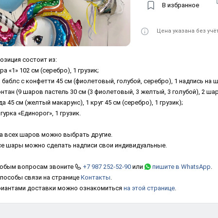
В избранное
Цена указана без учё
озиция состоит из:
ра «1» 102 см (серебро), 1 грузик;
 баблс с конфетти 45 см (фиолетовый, голубой, серебро), 1 надпись на ша
онтан (9 шаров пастель 30 см (3 фиолетовый, 3 желтый, 3 голубой), 2 ша
а 45 см (желтый макарунс), 1 круг 45 см (серебро), 1 грузик);
игурка «Единорог», 1 грузик.
а всех шаров можно выбрать другие.
се шары можно сделать надписи свои индивидуальные.
юбым вопросам звоните
+7 987 252-52-90
или
пишите в WhatsApp
.
способы связи на странице
Контакты
.
риантами доставки можно ознакомиться
на этой странице
.