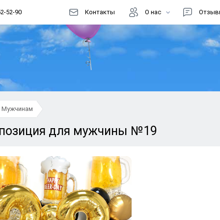
52-52-90
Контакты
О нас
Отзыв
Цены
Доставка
Как заказать?
Информация
Мужчинам
Магазин шаров
позиция для мужчины №19
Акции
Реквизиты
Способы оплаты
Правовая информация
Документы