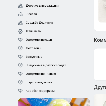
Детские дни рождения
Юбилеи
Свадьба Девичник
Женщинам
Комм
Оформление сцен
Фотозоны
Выпускные
Выпускные в детских садах
Оформление тканью
Шары с надписью
Друг
Коробки-сюрпризы