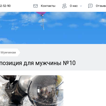
52-52-90
Контакты
О нас
Отзыв
Цены
Доставка
Как заказать?
Информация
Мужчинам
Магазин шаров
позиция для мужчины №10
Акции
Реквизиты
Способы оплаты
Правовая информация
Документы