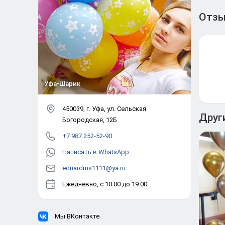
Отз
Уфа-Шарик
450039
, г.
Уфа
,
ул. Сельская
Друг
Богородская, 12Б
+7 987 252-52-90
Написать в WhatsApp
eduardrus1111@ya.ru
Ежедневно, с 10:00 до 19:00
Мы ВКонтакте