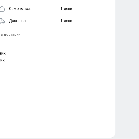
Cамовывоз:
1 день
Доставка:
1 день
та доставки.
зик;
ик;