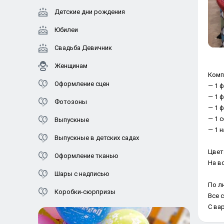
Детские дни рождения
Юбилеи
Свадьба Девичник
Женщинам
Комп
Оформление сцен
— 1 ф
— 1 ф
Фотозоны
— 1 ф
— 1 с
Выпускные
— 1 н
Выпускные в детских садах
Цвет
Оформление тканью
На в
Шары с надписью
По л
Коробки-сюрпризы
Все 
С ва