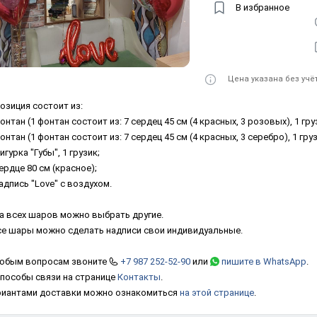
В избранное
Цена указана без учё
озиция состоит из:
онтан (1 фонтан состоит из: 7 сердец 45 см (4 красных, 3 розовых), 1 гру
онтан (1 фонтан состоит из: 7 сердец 45 см (4 красных, 3 серебро), 1 груз
игурка "Губы", 1 грузик;
ердце 80 см (красное);
адпись "Love" с воздухом.
а всех шаров можно выбрать другие.
се шары можно сделать надписи свои индивидуальные.
юбым вопросам звоните
+7 987 252-52-90
или
пишите в WhatsApp
.
способы связи на странице
Контакты
.
риантами доставки можно ознакомиться
на этой странице
.