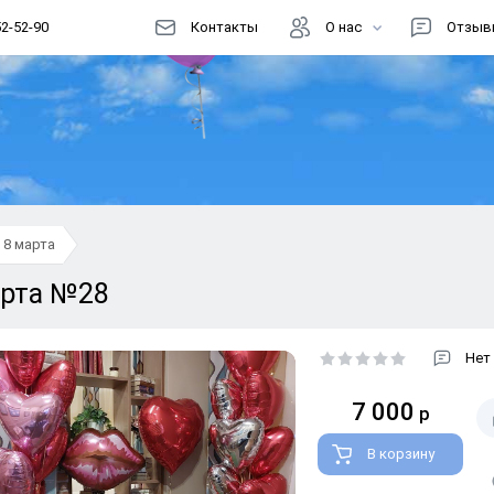
52-52-90
Контакты
О нас
Отзыв
Цены
Доставка
Как заказать?
Информация
8 марта
Магазин шаров
арта №28
Акции
Реквизиты
Нет
Способы оплаты
7 000
р
Правовая информация
В корзину
Документы