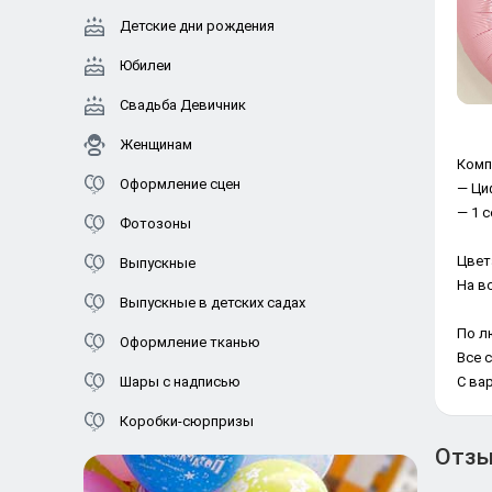
Детские дни рождения
Юбилеи
Свадьба Девичник
Женщинам
Комп
Оформление сцен
— Циф
— 1 с
Фотозоны
Цвет
Выпускные
На в
Выпускные в детских садах
По л
Оформление тканью
Все 
Шары с надписью
С ва
Коробки-сюрпризы
Отз