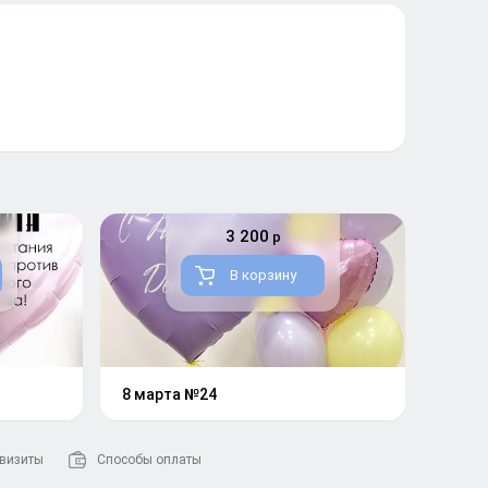
3 200
р
В корзину
8 марта №24
визиты
Способы оплаты