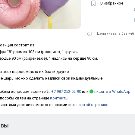
В избранное
Цена указана без учё
озиция состоит из:
ра "8" размер 102 см (розовое), 1 грузик;
ердце 90 см (ссиреневое), 1 надпись на сердце 90 см.
а всех шаров можно выбрать другие.
се шары можно сделать надписи свои индивидуальные.
юбым вопросам звоните
+7 987 252-52-90
или
пишите в WhatsApp
.
способы связи на странице
Контакты
.
риантами доставки можно ознакомиться
на этой странице
.
ывы