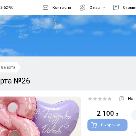
52-52-90
Контакты
О нас
Отзыв
Цены
Доставка
Как заказать?
Информация
8 марта
Магазин шаров
арта №26
Акции
Реквизиты
Нет
Способы оплаты
2 100
р
Правовая информация
В корзину
Документы