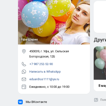
Друг
Уфа-Шарик
450039
, г.
Уфа
,
ул. Сельская
Богородская, 12Б
+7 987 252-52-90
Написать в WhatsApp
eduardrus1111@ya.ru
8 ма
Ежедневно, с 10:00 до 19:00
Пол
Мы ВКонтакте